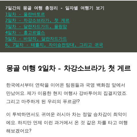
7일간의 몽골 여행 총정리 - 일자별 여행기 보기
1일차 - 울란바토르
2일차 - 차강소브라가, 첫 게르
3일차 - 달란자드가드, 욜링암
4일차 - 홍고르엘스
5일차 - 바양작, 달란자드가드
6, 7일차 - 테를지, 자이승전망대, 그리고 귀국
몽골 여행 2일차 – 차강소브라가, 첫 게르
한국에서부터 연락을 이어온 팀원들과 국영 백화점 앞에서
만났어요. 제가 이용한 현지 여행사 강바투어의 집결지였죠.
그리고 마주하게 된 우리의 푸르공!?
이 투박하면서도 귀여운 러시아 차는 정말 승차감이 최악이
에요. 하지만 언제 이런 과거에서 온 것 같은 차를 타고 여행
해보겠어요?